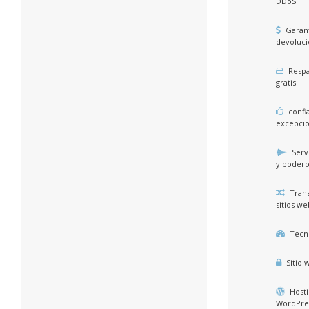
DDoS
Garant
devoluci
Respa
gratis
confia
excepcio
Serv
y podero
Trans
sitios we
Tecno
Sitio 
Hosti
WordPre