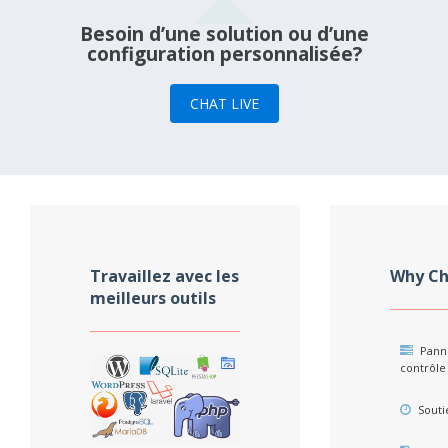
Besoin d’une solution ou d’une
configuration personnalisée?
CHAT LIVE
Travaillez avec les
Why Ch
meilleurs outils
Pann
contrôle 
Souti