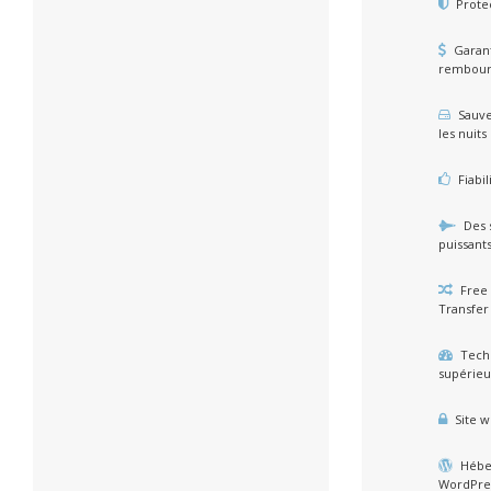
Prote
Garant
rembou
Sauve
les nuits
Fiabil
Des 
puissants
Free 
Transfer
Tech
supérieu
Site w
Hébe
WordPre